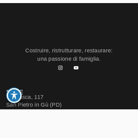
Costruire, ristrutturare, restaurare:
una passione di famiglia.
SEDE
Via Tasca, 117
San Pietro in Gù (PD)
CONTATTI
+39 049 5991191
morbiato@morbiato.it